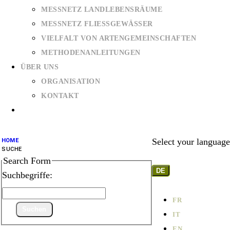
MESSNETZ LANDLEBENSRÄUME
MESSNETZ FLIESSGEWÄSSER
VIELFALT VON ARTENGEMEINSCHAFTEN
METHODENANLEITUNGEN
ÜBER UNS
ORGANISATION
KONTAKT
Select your language
HOME
SUCHE
Search Form
DE
Suchbegriffe:
FR
Suchen
IT
EN